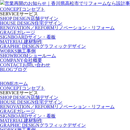
CONCEPT
コンセプト
SERVICE
サービス
SHOP DESIGN
店舗デザイン
HOUSE DESIGN
住宅デザイン
RENOVATION／REFORM
リノベーション・リフォーム
GRAGE
ガレージ
SIGNBOARD
サイン・看板
MATERIAL
建材制作
GRAPHIC DESIGN
グラフィックデザイン
WORKS
施工事例
SHOWROOM
ショールーム
COMPANY
会社概要
CONTACT
お問い合わせ
BLOG
ブログ
HOME
ホーム
CONCEPT
コンセプト
SERVICE
サービス
SHOP DESIGN
店舗デザイン
HOUSE DESIGN
住宅デザイン
RENOVATION／REFORM
リノベーション・リフォーム
GRAGE
ガレージ
SIGNBOARD
サイン・看板
MATERIAL
建材制作
GRAPHIC DESIGN
グラフィックデザイン
WORKS
施工事例