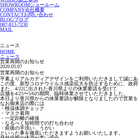
SHOWROOM
ショールーム
COMPANY
会社概要
CONTACT
お問い合わせ
BLOG
ブログ
087-813-7230
MAIL
ニュース
HOME
ニュース
営業再開のお知らせ
2020.05.07
営業再開のお知らせ
平素よりアルカディアデザインをご利用いただきまして誠にあ
この度、新型コロナウイルス感染拡大を防止するために、政府
また、4/22に出された香川県よりの休業要請を受けて
店舗を4/25〜5/6の期間、臨時休業させていただきました。
本日より香川県からの休業要請が解除となりましたので営業を
なお御来店の際には
・検温体調チェック
・マスク着用
・一定距離の確保
・なるべく短時間での打ち合わせ
・前後の手洗い、うがい
といった事を徹底いただきますようお願いいたします。
発熱状態や体調が悪い場合、