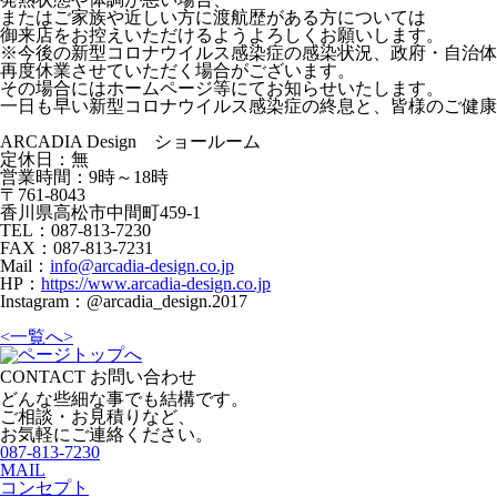
またはご家族や近しい方に渡航歴がある方については
御来店をお控えいただけるようよろしくお願いします。
※今後の新型コロナウイルス感染症の感染状況、政府・自治体
再度休業させていただく場合がございます。
その場合にはホームページ等にてお知らせいたします。
一日も早い新型コロナウイルス感染症の終息と、皆様のご健康
ARCADIA Design ショールーム
定休日：無
営業時間：9時～18時
〒761-8043
香川県高松市中間町459-1
TEL：087-813-7230
FAX：087-813-7231
Mail：
info@arcadia-design.co.jp
HP：
https://www.arcadia-design.co.jp
Instagram：@arcadia_design.2017
<
一覧へ
>
CONTACT
お問い合わせ
どんな些細な事でも結構です。
ご相談・お見積りなど、
お気軽にご連絡ください。
087-813-7230
MAIL
コンセプト