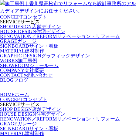
CONCEPT
コンセプト
SERVICE
サービス
SHOP DESIGN
店舗デザイン
HOUSE DESIGN
住宅デザイン
RENOVATION／REFORM
リノベーション・リフォーム
GRAGE
ガレージ
SIGNBOARD
サイン・看板
MATERIAL
建材制作
GRAPHIC DESIGN
グラフィックデザイン
WORKS
施工事例
SHOWROOM
ショールーム
COMPANY
会社概要
CONTACT
お問い合わせ
BLOG
ブログ
HOME
ホーム
CONCEPT
コンセプト
SERVICE
サービス
SHOP DESIGN
店舗デザイン
HOUSE DESIGN
住宅デザイン
RENOVATION／REFORM
リノベーション・リフォーム
GRAGE
ガレージ
SIGNBOARD
サイン・看板
MATERIAL
建材制作