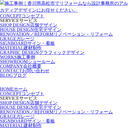
CONCEPT
コンセプト
SERVICE
サービス
SHOP DESIGN
店舗デザイン
HOUSE DESIGN
住宅デザイン
RENOVATION／REFORM
リノベーション・リフォーム
GRAGE
ガレージ
SIGNBOARD
サイン・看板
MATERIAL
建材制作
GRAPHIC DESIGN
グラフィックデザイン
WORKS
施工事例
SHOWROOM
ショールーム
COMPANY
会社概要
CONTACT
お問い合わせ
BLOG
ブログ
HOME
ホーム
CONCEPT
コンセプト
SERVICE
サービス
SHOP DESIGN
店舗デザイン
HOUSE DESIGN
住宅デザイン
RENOVATION／REFORM
リノベーション・リフォーム
GRAGE
ガレージ
SIGNBOARD
サイン・看板
MATERIAL
建材制作