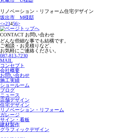
丸亀市 U様邸
リノベーション・リフォーム
住宅デザイン
坂出市 M様邸
<
«
2
3
4
5
6
>
CONTACT
お問い合わせ
どんな些細な事でも結構です。
ご相談・お見積りなど、
お気軽にご連絡ください。
087-813-7230
MAIL
コンセプト
会社概要
お問い合わせ
施工実績
ショールーム
ブログ
ニュース
店舗デザイン
住宅デザイン
リノベーション・リフォーム
ガレージ
サイン・看板
建材製作
グラフィックデザイン