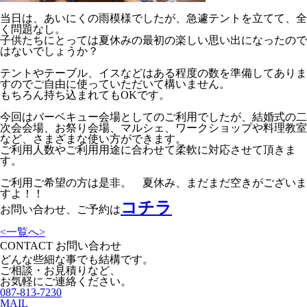
当日は、あいにくの雨模様でしたが、急遽テントを立てて、全
く問題なし。
子供たちにとっては夏休みの最初の楽しい思い出になったので
はないでしょうか？
テントやテーブル、イスなどはある程度の数を準備してありま
すのでご自由に使っていただいて構いません。
もちろん持ち込まれてもOKです。
今回はバーベキュー会場としてのご利用でしたが、結婚式の二
次会会場、お祭り会場、マルシェ、ワークショップや料理教室
など、さまざまな使い方ができます。
ご利用人数やご利用用途に合わせて柔軟に対応させて頂きま
す。
ご利用ご希望の方は是非。 夏休み、まだまだ空きがございま
すよ！！
コチラ
お問い合わせ、ご予約は
<
一覧へ
>
CONTACT
お問い合わせ
どんな些細な事でも結構です。
ご相談・お見積りなど、
お気軽にご連絡ください。
087-813-7230
MAIL