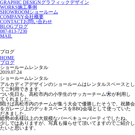
GRAPHIC DESIGN
グラフィックデザイン
WORKS
施工事例
SHOWROOM
ショールーム
COMPANY
会社概要
CONTACT
お問い合わせ
BLOG
ブログ
087-813-7230
MAIL
ブログ
HOME
ブログ
ショールームレンタル
2019.07.24
ショールームレンタル
アルカディアデザインのショールームはレンタルスペースとし
てご利用できます。
つい先日も、高松市内の小学生のサッカーチーム
が利用し
てくれました。
聞けば高松市内のチームが集う大会で優勝したそうで、祝勝会
をガレージ上のデッキスペースをBBQ会場として使っていた
だきました。
総勢40名様以上の大規模なバーベキューパーティでしたね。
少しではありますが、写真も撮らせて頂いてますのでご紹介し
たいと思います。