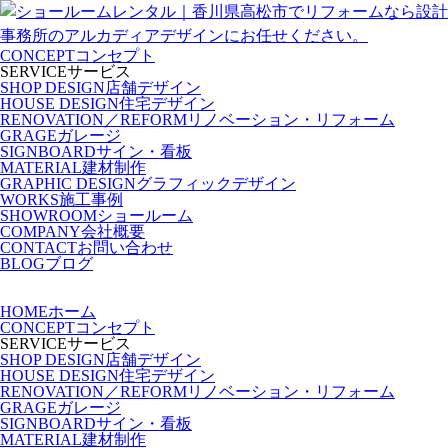
CONCEPT
コンセプト
SERVICE
サービス
SHOP DESIGN
店舗デザイン
HOUSE DESIGN
住宅デザイン
RENOVATION／REFORM
リノベーション・リフォーム
GRAGE
ガレージ
SIGNBOARD
サイン・看板
MATERIAL
建材制作
GRAPHIC DESIGN
グラフィックデザイン
WORKS
施工事例
SHOWROOM
ショールーム
COMPANY
会社概要
CONTACT
お問い合わせ
BLOG
ブログ
HOME
ホーム
CONCEPT
コンセプト
SERVICE
サービス
SHOP DESIGN
店舗デザイン
HOUSE DESIGN
住宅デザイン
RENOVATION／REFORM
リノベーション・リフォーム
GRAGE
ガレージ
SIGNBOARD
サイン・看板
MATERIAL
建材制作