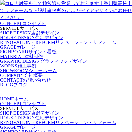
CONCEPT
コンセプト
SERVICE
サービス
SHOP DESIGN
店舗デザイン
HOUSE DESIGN
住宅デザイン
RENOVATION／REFORM
リノベーション・リフォーム
GRAGE
ガレージ
SIGNBOARD
サイン・看板
MATERIAL
建材制作
GRAPHIC DESIGN
グラフィックデザイン
WORKS
施工事例
SHOWROOM
ショールーム
COMPANY
会社概要
CONTACT
お問い合わせ
BLOG
ブログ
HOME
ホーム
CONCEPT
コンセプト
SERVICE
サービス
SHOP DESIGN
店舗デザイン
HOUSE DESIGN
住宅デザイン
RENOVATION／REFORM
リノベーション・リフォーム
GRAGE
ガレージ
SIGNBOARD
サイン・看板