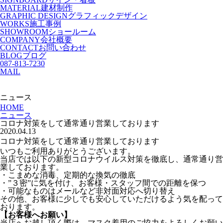
MATERIAL
建材制作
GRAPHIC DESIGN
グラフィックデザイン
WORKS
施工事例
SHOWROOM
ショールーム
COMPANY
会社概要
CONTACT
お問い合わせ
BLOG
ブログ
087-813-7230
MAIL
ニュース
HOME
ニュース
コロナ対策をして通常通り営業しております
2020.04.13
コロナ対策をして通常通り営業しております
いつもご利用ありがとうございます。
当店では以下の新型コロナウイルス対策を徹底し、通常通り営
業しております。
・こまめな消毒、定期的な換気の徹底
・”３密”に気を付け、お客様・スタッフ間での距離を保つ
・可能なものはメールなど非対面対応へ切り替え
その他、お客様に少しでも安心していただけるよう気を配って
おります。
【お客様へお願い】
当店へお越し頂く際は、マスク着用のご協力をよろしくお願い